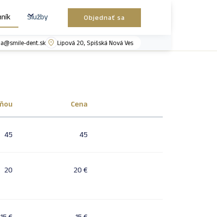
nník
Služby
Objednať sa
a@smile-dent.sk
Lipová 20, Spišská Nová Ves
vňou
Cena
45
45
20
20 €
15 €
15 €